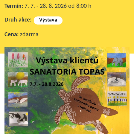
Termín:
7. 7. - 28. 8. 2026
od 8:00 h
Druh akce:
Výstava
Cena:
zdarma