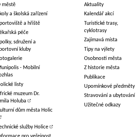
 městě
Aktuality
koly a školská zařízení
Kalendář akcí
portoviště a hřiště
Turistické trasy,
cyklotrasy
ékařská péče
Zajímavá místa
polky, sdružení a
portovní kluby
Tipy na výlety
otogalerie
Osobnosti města
unipolis - Mobilní
Z historie města
ozhlas
Publikace
olické listy
Upomínkové předměty
frické muzeum Dr.
Stravování a ubytování
mila Holuba
Užitečné odkazy
ulturní dům města Holic
echnické služby Holice
nformace pro veřejnost