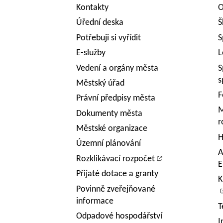
Kontakty
O
Úřední deska
Š
Potřebuji si vyřídit
S
E-služby
L
Vedení a orgány města
S
s
Městský úřad
F
Právní předpisy města
M
Dokumenty města
r
Městské organizace
H
Územní plánování
A
Rozklikávací rozpočet
E
Přijaté dotace a granty
K
Povinně zveřejňované
informace
T
Odpadové hospodářství
I