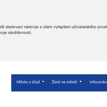
ší sledovací nástroje s cílem vylepšení uživatelského pro
roje návštěvnosti.
Město a úřad
Život ve městě
Infocent