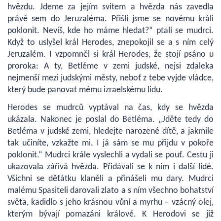
hvězdu. Jdeme za jejím svitem a hvězda nás zavedla
právě sem do Jeruzaléma. Přišli jsme se novému králi
poklonit. Nevíš, kde ho máme hledat?“ ptali se mudrci.
Když to uslyšel král Herodes, znepokojil se a s ním celý
Jeruzalém. I vzpomněl si král Herodes, že stojí psáno u
proroka: A ty, Betléme v zemi judské, nejsi zdaleka
nejmenší mezi judskými městy, neboť z tebe vyjde vládce,
který bude panovat mému izraelskému lidu.
Herodes se mudrců vyptával na čas, kdy se hvězda
ukázala. Nakonec je poslal do Betléma. „Jděte tedy do
Betléma v judské zemi, hledejte narozené dítě, a jakmile
tak učiníte, vzkažte mi. I já sám se mu přijdu v pokoře
poklonit.“ Mudrci krále vyslechli a vydali se pouť. Cestu ji
ukazovala zářivá hvězda. Přidávali se k nim i další lidé.
Všichni se děťátku klaněli a přinášeli mu dary. Mudrci
malému Spasiteli darovali zlato a s ním všechno bohatství
světa, kadidlo s jeho krásnou vůní a myrhu – vzácný olej,
kterým bývají pomazáni králové. K Herodovi se již