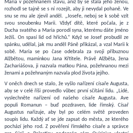
Maria v požehnaném stavu, aniž by se stala jeho ženou,
rozhodl se tajně se s ní rozejít, aby ji nevydal pohaně. Ve
snu se mu ale zjevil anděl. „Josefe, neboj se k sobě vzít
svou snoubenku Marii. Vždyť dítě, které počala, je z
Ducha svatého a Maria porodí syna, kterému dáte jméno
Ježíš. On spasí lid od hříchů.“ Když se Josef probudil ze
spánku, udělal, jak mu anděl Páně přikázal, a vzal Marii k
sobě. Maria se po čase odebrala za svoji příbuznou
Alžbětou, maminkou Jana Křtitele. Právě Alžběta, žena
Zachariášova, ji nazvala matkou Pána, požehnanou mezi
ženami a požehnaným nazvala plod života jejího.
V oněch dnech se stalo, že vyšlo nařízení císaře Augusta,
aby se v celé říši provedlo vůbec první sčítání lidu. „Lidé,
vyslechněte nařízení od našeho císaře Augusta. Ave
populi Romanun – buď pozdraven, lide římský. Císař
Augustus nařizuje, aby byl po celém světě proveden
soupis lidu. Každý ať se jde zapsat do města, ze kterého
pochází jeho rod. Z pověření římského císaře a správce