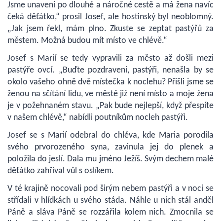
Jsme unaveni po dlouhé a náročné cestě a má žena navíc
čeká děťátko,“ prosil Josef, ale hostinský byl neoblomný.
„Jak jsem řekl, mám plno. Zkuste se zeptat pastýřů za
městem. Možná budou mít místo ve chlévě.“
Josef s Marií se tedy vypravili za město až došli mezi
pastýře ovcí. „Buďte pozdraveni, pastýři, nenašla by se
okolo vašeho ohně dvě místečka k noclehu? Přišli jsme se
ženou na sčítání lidu, ve městě již není místo a moje žena
je v požehnaném stavu. „Pak bude nejlepší, když přespíte
v našem chlévě,“ nabídli poutníkům nocleh pastýři.
Josef se s Marií odebral do chléva, kde Maria porodila
svého prvorozeného syna, zavinula jej do plenek a
položila do jeslí. Dala mu jméno Ježíš. Svým dechem malé
děťátko zahříval vůl s oslíkem.
V té krajině nocovali pod širým nebem pastýři a v noci se
střídali v hlídkách u svého stáda. Náhle u nich stál anděl
Páně a sláva Páně se rozzářila kolem nich. Zmocnila se