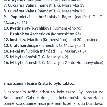
7
. Cukrárna Valma
(náměstí T. G. Masaryka 13)
8
. Cukrárna Valma
(náměstí T. G. Masaryka 13)
9
. Papírnictví – hračkářství Bajer
(náměstí T. G.
Masaryka 11)
1
0
. Květinářství Rychlíková
(Komenského 95)
1
1
. Papírnictví Ascherlová
(Komenského 96)
1
2
. kostel sv. Martina
(Komenského) – od 20. prosince
1
3
. Craft hairdesign
(náměstí T. G. Masaryka 4)
1
4
. Pekařství Obilka
(náměstí T. G. Masaryka 3)
1
5
. M-byt
(náměstí T. G. Masaryka 2)
1
6
. M-byt
(náměstí T. G. Masaryka 2 – do Holubovy ulice)
S narozením Ježíše Krista to bylo takto...
S narozením Ježíše Krista to bylo takto. Byl poslán od
Boha anděl Gabriel do galilejského města Nazareta, k
panně zasnoubené muži jménem Josef, z rodu Davidova.