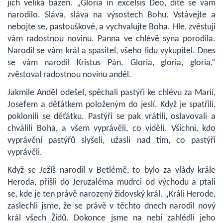
jich veliká bázeň. „Gloria in excelsis Deo, dítě se vám
narodilo. Sláva, sláva na výsostech Bohu. Vstávejte a
nebojte se, pastouškové, a vychvalujte Boha. Hle, zvěstuji
vám radostnou novinu. Panna ve chlévě syna porodila.
Narodil se vám král a spasitel, všeho lidu vykupitel. Dnes
se vám narodil Kristus Pán. Gloria, gloria, gloria,“
zvěstoval radostnou novinu anděl.
Jakmile Anděl odešel, spěchali pastýři ke chlévu za Marií,
Josefem a děťátkem položeným do jeslí. Když je spatřili,
poklonili se děťátku. Pastýři se pak vrátili, oslavovali a
chválili Boha, a všem vyprávěli, co viděli. Všichni, kdo
vyprávění pastýřů slyšeli, užasli nad tím, co pastýři
vyprávěli.
Když se Ježíš narodil v Betlémě, to bylo za vlády krále
Heroda, přišli do Jeruzaléma mudrci od východu a ptali
se, kde je ten právě narozený židovský král. „Králi Herode,
zaslechli jsme, že se právě v těchto dnech narodil nový
král všech Židů. Dokonce jsme na nebi zahlédli jeho