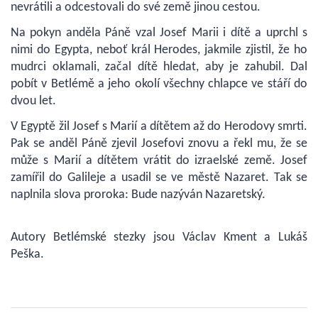
nevrátili a odcestovali do své země jinou cestou.
Na pokyn anděla Páně vzal Josef Marii i dítě a uprchl s
nimi do Egypta, neboť král Herodes, jakmile zjistil, že ho
mudrci oklamali, začal dítě hledat, aby je zahubil. Dal
pobít v Betlémě a jeho okolí všechny chlapce ve stáří do
dvou let.
V Egyptě žil Josef s Marií a dítětem až do Herodovy smrti.
Pak se anděl Páně zjevil Josefovi znovu a řekl mu, že se
může s Marií a dítětem vrátit do izraelské země. Josef
zamířil do Galileje a usadil se ve městě Nazaret. Tak se
naplnila slova proroka: Bude nazýván Nazaretský.
Autory Betlémské stezky jsou Václav Kment a Lukáš
Peška.