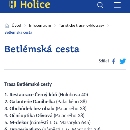
Úvod
Infocentrum
Turistické trasy, cyklotrasy
Betlémská cesta
Betlémská cesta
Facebook
Twitte
Sdílet
Trasa Betlémské cesty
1. Restaurace Černý kůň
(Holubova 40)
2. Galanterie Danihelka
(Palackého 38)
3. Obchůdek bez obalu
(Palackého 38)
4. Oční optika Olivová
(Palackého 38)
5. M-dekor
(náměstí T. G. Masaryka 645)
6. Drogerie Pluto
(náměstí T. G. Masaryka 33)