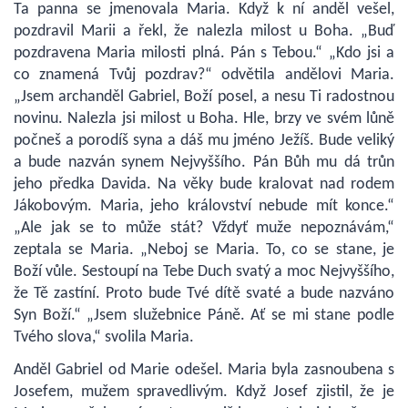
Ta panna se jmenovala Maria. Když k ní anděl vešel,
pozdravil Marii a řekl, že nalezla milost u Boha. „Buď
pozdravena Maria milosti plná. Pán s Tebou.“ „Kdo jsi a
co znamená Tvůj pozdrav?“ odvětila andělovi Maria.
„Jsem archanděl Gabriel, Boží posel, a nesu Ti radostnou
novinu. Nalezla jsi milost u Boha. Hle, brzy ve svém lůně
počneš a porodíš syna a dáš mu jméno Ježíš. Bude veliký
a bude nazván synem Nejvyššího. Pán Bůh mu dá trůn
jeho předka Davida. Na věky bude kralovat nad rodem
Jákobovým. Maria, jeho království nebude mít konce.“
„Ale jak se to může stát? Vždyť muže nepoznávám,“
zeptala se Maria. „Neboj se Maria. To, co se stane, je
Boží vůle. Sestoupí na Tebe Duch svatý a moc Nejvyššího,
že Tě zastíní. Proto bude Tvé dítě svaté a bude nazváno
Syn Boží.“ „Jsem služebnice Páně. Ať se mi stane podle
Tvého slova,“ svolila Maria.
Anděl Gabriel od Marie odešel. Maria byla zasnoubena s
Josefem, mužem spravedlivým. Když Josef zjistil, že je