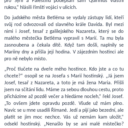
pro Sýrii a Palestinu podepsán sám Quirinius vlastní
rukou,“ hlásili římští vojáci v ulicích.
Do judského města Betléma se vydaly zástupy lidí, kteří
svůj rod odvozovali od slavného krále Davida. Byl mezi
nimi i Josef, tesař z galilejského Nazareta, který se do
malého městečka Betléma vypravil s Marií. Ta mu byla
zasnoubena a čekala dítě. Když tam došli, naplnily se
Mariiny dny a přišla její hodina. V zájezdním hostinci ale
pro ně nebylo místo.
„Proč tlučete na dveře mého hostince. Kdo jste a co tu
chcete?“ osopil se na Josefa s Marií hostinský. „Já jsem
Josef, tesař z Nazareta, a toto je má žena Maria. Přišli
jsem na sčítání lidu. Máme za sebou dlouhou cestu, proto
přicházíme až pozdě večer a hledáme nocleh,“ řekl Josef.
„To ovšem jdete opravdu pozdě. Všude už mám plno.
Navíc se u mne usadili Římané. Jedí a pijí jako bezední, ale
platit se jim moc nechce. Vás už nemám kam uložit,“
odsekl hostinský. „Nenašlo by se ani malé místečko?