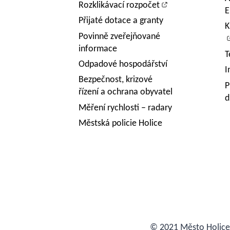
Rozklikávací rozpočet
E
Přijaté dotace a granty
K
Povinně zveřejňované
informace
T
Odpadové hospodářství
I
Bezpečnost, krizové
P
řízení a ochrana obyvatel
d
Měření rychlosti – radary
Městská policie Holice
© 2021 Město Holic