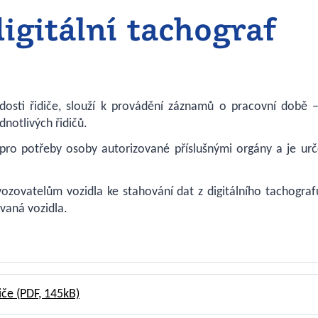
digitální tachograf
dosti řidiče, slouží k provádění záznamů o pracovní době 
notlivých řidičů.
e pro potřeby osoby autorizované příslušnými orgány a je ur
ovozovatelům vozidla ke stahování dat z digitálního tachogra
vaná vozidla.
diče
(PDF, 145kB)