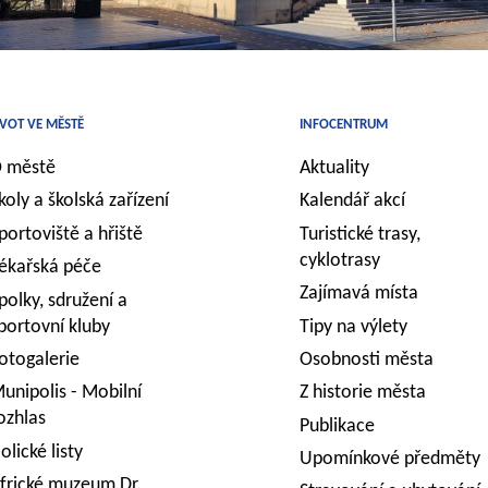
IVOT VE MĚSTĚ
INFOCENTRUM
 městě
Aktuality
koly a školská zařízení
Kalendář akcí
portoviště a hřiště
Turistické trasy,
cyklotrasy
ékařská péče
Zajímavá místa
polky, sdružení a
portovní kluby
Tipy na výlety
otogalerie
Osobnosti města
unipolis - Mobilní
Z historie města
ozhlas
Publikace
olické listy
Upomínkové předměty
frické muzeum Dr.