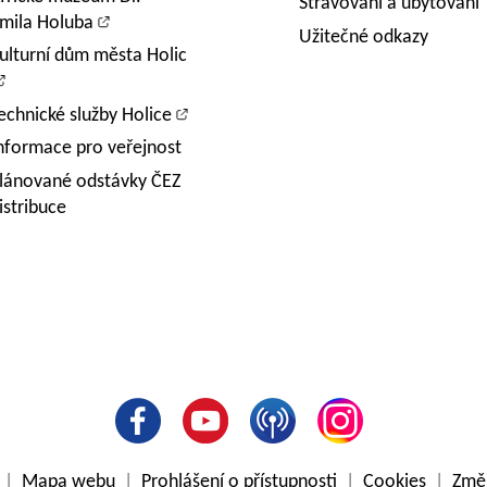
Stravování a ubytování
mila Holuba
Užitečné odkazy
ulturní dům města Holic
echnické služby Holice
nformace pro veřejnost
lánované odstávky ČEZ
istribuce
e
|
Mapa webu
|
Prohlášení o přístupnosti
|
Cookies
|
Změn