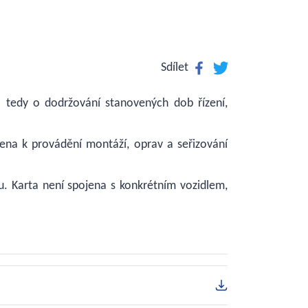
Facebook
Twitter
Sdílet
– tedy o dodržování stanovených dob řízení,
čena k provádění montáží, oprav a seřizování
fu. Karta není spojena s konkrétním vozidlem,