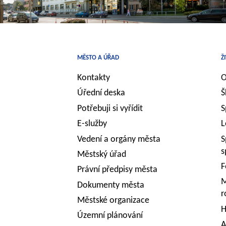
MĚSTO A ÚŘAD
Ž
Kontakty
O
Úřední deska
Š
Potřebuji si vyřídit
S
E-služby
L
Vedení a orgány města
S
s
Městský úřad
F
Právní předpisy města
M
Dokumenty města
r
Městské organizace
H
Územní plánování
A