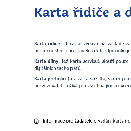
Karta řidiče a 
Karta řidiče
, která se vydává na základě žá
bezpečnostních přestávek a dob odpočinku jed
Karta dílny
(též karta servisu), slouží pouz
digitálních tachografů.
Karta podniku
(též karta vozidla) slouží pr
provozovatel ji užívá pro všechna jím provozo
Informace pro žadatele o vydání karty ři