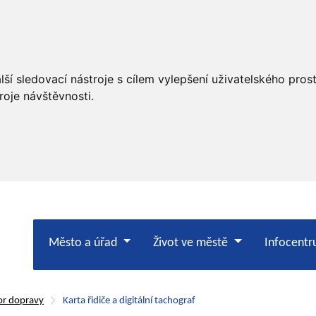
ší sledovací nástroje s cílem vylepšení uživatelského pro
roje návštěvnosti.
Město a úřad
Život ve městě
Infocent
r dopravy
Karta řidiče a digitální tachograf