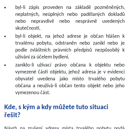
byl-li zápis proveden na základě pozměněných,
neplatných, neúplných nebo padělaných dokladů
nebo nepravdivě nebo nesprávně uvedených
skutečností,
byl-li objekt, na jehož adrese je občan hlášen k
trvalému pobytu, odstraněn nebo zanikl nebo je
podle zvláštních právních předpisů nezpůsobilý k
užívání za účelem bydlení,
zaniklo-li užívací právo občana k objektu nebo
vymezené části objektu, jehož adresa je v evidenci
obyvatel uvedena jako místo trvalého pobytu
občana a neužívá-li občan tento objekt nebo jeho
vymezenou část.
Kde, s kým a kdy můžete tuto situaci
řešit?
Návrh na zrušení adresy místa trvalého pobytu podá