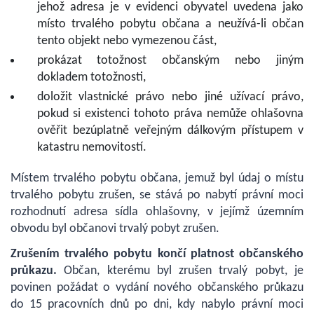
jehož adresa je v evidenci obyvatel uvedena jako
místo trvalého pobytu občana a neužívá-li občan
tento objekt nebo vymezenou část,
prokázat totožnost občanským nebo jiným
dokladem totožnosti,
doložit vlastnické právo nebo jiné užívací právo,
pokud si existenci tohoto práva nemůže ohlašovna
ověřit bezúplatně veřejným dálkovým přístupem v
katastru nemovitostí.
Místem trvalého pobytu občana, jemuž byl údaj o místu
trvalého pobytu zrušen, se stává po nabytí právní moci
rozhodnutí adresa sídla ohlašovny, v jejímž územním
obvodu byl občanovi trvalý pobyt zrušen.
Zrušením trvalého pobytu končí platnost občanského
průkazu.
Občan, kterému byl zrušen trvalý pobyt, je
povinen požádat o vydání nového občanského průkazu
do 15 pracovních dnů po dni, kdy nabylo právní moci