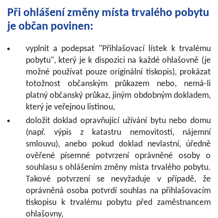
Při ohlášení změny místa trvalého pobytu
je občan povinen:
vyplnit a podepsat "Přihlašovací lístek k trvalému
pobytu", který je k dispozici na každé ohlašovně (je
možné používat pouze originální tiskopis), prokázat
totožnost občanským průkazem nebo, nemá-li
platný občanský průkaz, jiným obdobným dokladem,
který je veřejnou listinou,
doložit doklad opravňující užívání bytu nebo domu
(např. výpis z katastru nemovitostí, nájemní
smlouvu), anebo pokud doklad nevlastní, úředně
ověřené písemné potvrzení oprávněné osoby o
souhlasu s ohlášením změny místa trvalého pobytu.
Takové potvrzení se nevyžaduje v případě, že
oprávněná osoba potvrdí souhlas na přihlašovacím
tiskopisu k trvalému pobytu před zaměstnancem
ohlašovny,