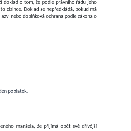
oží doklad o tom, že podle právního řádu jeho
oto cizince. Doklad se nepředkládá, pokud má
en azyl nebo doplňková ochrana podle zákona o
eden poplatek.
ného manžela, že přijímá opět své dřívější