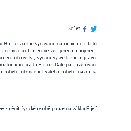
Facebook
Twitter
Sdílet
du Holice včetně vydávání matričních dokladů
k, změny a prohlášení ve věci jména a příjmení,
určení otcovství, vydání vysvědčení o právní
 matričního úřadu Holice. Dále pak ověřování
ému pobytu, ukončení trvalého pobytu, návrh na
ze změnit fyzické osobě pouze na základě její