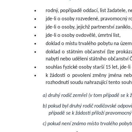
rodný, popřípadě oddací, list žadatele, 
jde-li o osoby rozvedené, pravomocný r
jde-li o osoby, jejichž partnerství zani
jde-li o osoby ovdovělé, úmrtní list,
doklad o místu trvalého pobytu na území
doklad o státním občanství (lze proká
nabytí nebo udělení státního občanství Če
souhlas fyzické osoby starší 15 let, jde-
k žádosti o povolení změny jména nebo
rozhodnutí soudu nahrazující tento souh
a) druhý rodič zemřel (v tom případě se k žádo
b) pokud byl druhý rodič rodičovské odpověd
případě se k žádosti přiloží pravomocný 
c) pokud není známo místo trvalého pobytu