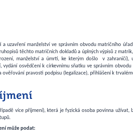
tí a uzavření manželství ve správním obvodu matričního úřa
ní druhopisů těchto matričních dokladů a úplných výpisů z matri
rození, manželství a úmrtí, ke kterým došlo v zahraničí), 
ičí, vydání osvědčení k církevnímu sňatku ve správním obvodu
a ověřování pravosti podpisu (legalizace), přihlášení k trval
íjmení
padě více příjmení), která je fyzická osoba povinna užívat, l
stupů.
ení může podat: