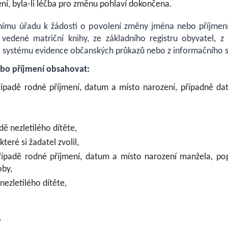
ení, byla-li léčba pro změnu pohlaví dokončena.
ričnímu úřadu k žádosti o povolení změny jména nebo příjmen
vedené matriční knihy, ze základního registru obyvatel, z
o systému evidence občanských průkazů nebo z informačního 
bo příjmení obsahovat:
řípadě rodné příjmení, datum a místo narození, případně da
ě nezletilého dítěte,
eré si žadatel zvolil,
ípadě rodné příjmení, datum a místo narození manžela, popř
oby,
nezletilého dítěte,
?