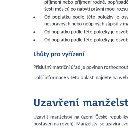
příjmení nebo příjmení rodné, popřípadě
šesti měsíců po nabytí právní moci rozs
Od poplatku podle této položky je o
nesprávných nebo neúplných zápisů v ma
Od poplatku podle této položky je osvo
Od poplatku podle této položky je osvob
Lhůty pro vyřízení
Příslušný matriční úřad je povinen rozhodnout
Další informace v této oblasti najdete na w
Uzavření manželst
Uzavřít manželství na území České republik
postaven na roveň). Manželství se uzavírá sv