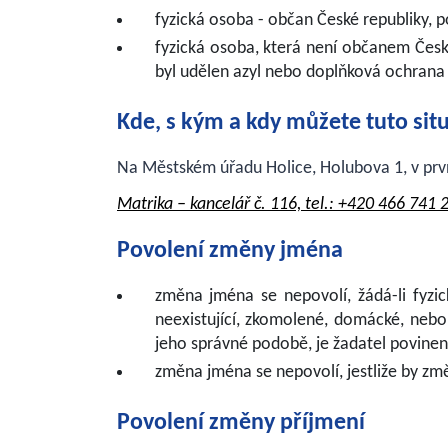
fyzická osoba - občan České republiky, p
fyzická osoba, která není občanem České
byl udělen azyl nebo doplňková ochrana 
Kde, s kým a kdy můžete tuto situ
Na Městském úřadu Holice, Holubova 1, v prv
Matrika – kancelář č. 116, tel.: +420 466 741 
Povolení změny jména
změna jména se nepovolí, žádá-li fyz
neexistující, zkomolené, domácké, nebo
jeho správné podobě, je žadatel povinen
změna jména se nepovolí, jestliže by změ
Povolení změny příjmení