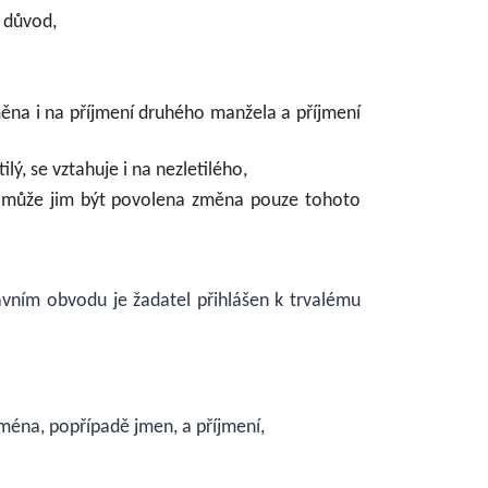
ý důvod,
měna i na příjmení druhého manžela a příjmení
lý, se vztahuje i na nezletilého,
í, může jim být povolena změna pouze tohoto
vním obvodu je žadatel přihlášen k trvalému
jména, popřípadě jmen, a příjmení,