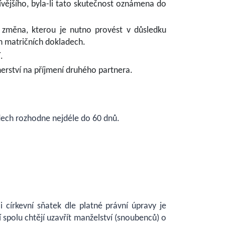
ívějšího, byla-li tato skutečnost oznámena do
změna, kterou je nutno provést v důsledku
h matričních dokladech.
.
erství na příjmení druhého partnera.
adech rozhodne nejdéle do 60 dnů.
církevní sňatek dle platné právní úpravy je
spolu chtějí uzavřít manželství (snoubenců) o