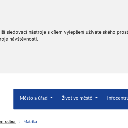
ší sledovací nástroje s cílem vylepšení uživatelského pro
roje návštěvnosti.
Město a úřad
Život ve městě
Infocent
vní odbor
Matrika