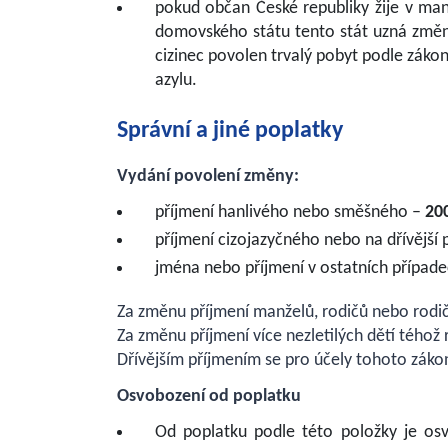
pokud občan České republiky žije v manž
domovského státu tento stát uzná změnu
cizinec povolen trvalý pobyt podle záko
azylu.
Správní a jiné poplatky
Vydání povolení změny:
příjmení hanlivého nebo směšného –
20
příjmení cizojazyčného nebo na dřívější 
jména nebo příjmení v ostatních případ
Za změnu příjmení manželů, rodičů nebo rodiče 
Za změnu příjmení více nezletilých dětí téhož 
Dřívějším příjmením se pro účely tohoto zákon
Osvobození od poplatku
Od poplatku podle této položky je osv