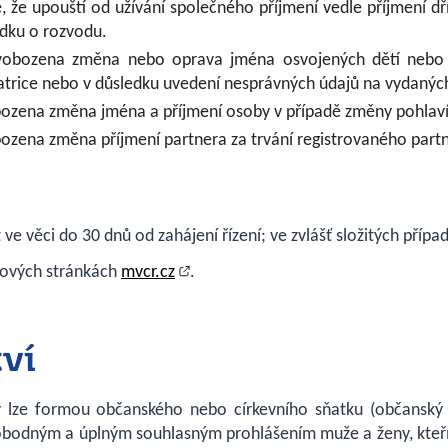
, že upouští od užívání společného příjmení vedle příjmení dř
udku o rozvodu.
svobozena změna nebo oprava jména osvojených dětí nebo 
trice nebo v důsledku uvedení nesprávných údajů na vydanýc
bozena změna jména a příjmení osoby v případě změny pohlaví
ozena změna příjmení partnera za trvání registrovaného partn
 ve věci do 30 dnů od zahájení řízení; ve zvlášť složitých příp
ebových stránkách
mvcr.cz
.
ví
y lze formou občanského nebo církevního sňatku (občanský i 
obodným a úplným souhlasným prohlášením muže a ženy, kteří 