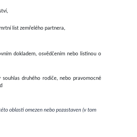
tví,
mrtní list zemřelého partnera,
tovním dokladem, osvědčením nebo listinou o
ný souhlas druhého rodiče, nebo pravomocné
ud
této
oblasti omezen nebo pozastaven (v tom