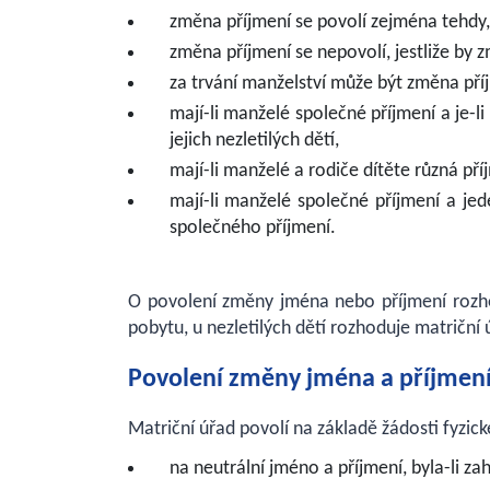
změna příjmení se povolí zejména tehdy, 
změna příjmení se nepovolí, jestliže by 
za trvání manželství může být změna př
mají-li manželé společné příjmení a je-
jejich nezletilých dětí,
mají-li manželé a rodiče dítěte různá pří
mají-li manželé společné příjmení a je
společného příjmení.
O povolení změny jména nebo příjmení rozho
pobytu, u nezletilých dětí rozhoduje matriční 
Povolení změny jména a příjmení
Matriční úřad povolí na základě žádosti fyzic
na neutrální jméno a příjmení, byla-li z