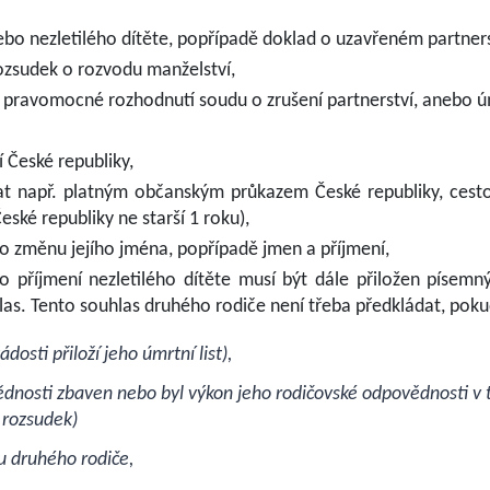
nebo nezletilého dítěte, popřípadě doklad o uzavřeném partners
ozsudek o rozvodu manželství,
klo, pravomocné rozhodnutí soudu o zrušení partnerství, anebo ú
 České republiky,
zat např. platným občanským průkazem České republiky, ces
ské republiky ne starší 1 roku),
li o změnu jejího jména, popřípadě jmen a příjmení,
 příjmení nezletilého dítěte musí být dále přiložen písem
las. Tento souhlas druhého rodiče není třeba předkládat, pok
sti přiloží jeho úmrtní list),
nosti zbaven nebo byl výkon jeho rodičovské odpovědnosti v 
rozsudek)
 druhého rodiče,