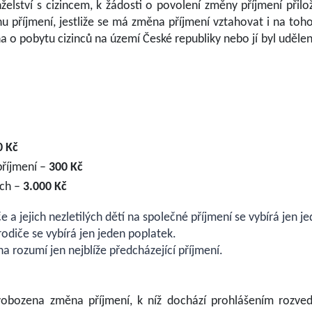
elství s cizincem, k žádosti o povolení změny příjmení přil
 příjmení, jestliže se má změna příjmení vztahovat i na toh
na o pobytu cizinců na území České republiky nebo jí byl uděl
0 Kč
příjmení –
300 Kč
ech –
3.000 Kč
a jejich nezletilých dětí na společné příjmení se vybírá jen j
rodiče se vybírá jen jeden poplatek.
a rozumí jen nejblíže předcházející příjmení.
obozena změna příjmení, k níž dochází prohlášením rozvede