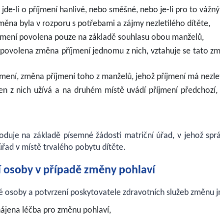
jde-li o příjmení hanlivé, nebo směšné, nebo je-li pro to vážn
změna byla v rozporu s potřebami a zájmy nezletilého dítěte,
íjmení povolena pouze na základě souhlasu obou manželů,
li povolena změna příjmení jednomu z nich, vztahuje se tato z
jmení, změna příjmení toho z manželů, jehož příjmení má nezleti
den z nich užívá a na druhém místě uvádí příjmení předchoz
duje na základě písemné žádosti matriční úřad, v jehož sprá
úřad v místě trvalého pobytu dítěte.
 osoby v případě změny pohlaví
ké osoby a potvrzení poskytovatele zdravotních služeb změnu 
ahájena léčba pro změnu pohlaví,