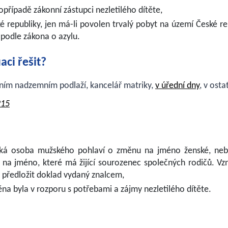
opřípadě zákonní zástupci nezletilého dítěte,
 republiky, jen má-li povolen trvalý pobyt na území České re
podle zákona o azylu.
aci řešit?
ním nadzemním podlaží, kancelář matriky,
v úřední dny
, v ost
215
ická osoba mužského pohlaví o změnu na jméno ženské, ne
 na jméno, které má žijící sourozenec společných rodičů. Vz
 předložit doklad vydaný znalcem,
na byla v rozporu s potřebami a zájmy nezletilého dítěte.