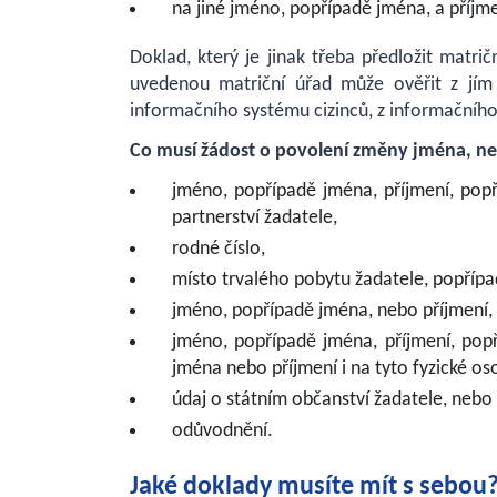
na jiné jméno, popřípadě jména, a příjm
Doklad, který je jinak třeba předložit mat
uvedenou matriční úřad může ověřit z jím 
informačního systému cizinců, z informačníh
Co musí žádost o povolení změny jména, ne
jméno, popřípadě jména, příjmení, pop
partnerství žadatele,
rodné číslo,
místo trvalého pobytu žadatele, popřípad
jméno, popřípadě jména, nebo příjmení, kt
jméno, popřípadě jména, příjmení, popř
jména nebo příjmení i na tyto fyzické os
údaj o státním občanství žadatele, nebo 
odůvodnění.
Jaké doklady musíte mít s sebou