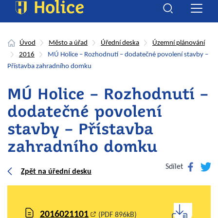
Úvod
Město a úřad
Úřední deska
Územní plánování
2016
MÚ Holice – Rozhodnutí – dodatečné povolení stavby –
Přístavba zahradního domku
MÚ Holice – Rozhodnutí –
dodatečné povolení
stavby – Přístavba
zahradního domku
Facebook
Twitte
Sdílet
Zpět na úřední desku
2016021101
(PDF 896kB)