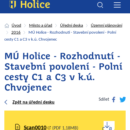
Úvod
Město a úřad
Úřední deska
Územní plánování
2016
MÚ Holice - Rozhodnutí - Stavební povolení - Polní
cesty C1 a C3 v k.ú. Chvojenec
MÚ Holice - Rozhodnutí -
Stavební povolení - Polní
cesty C1 a C3 v k.ú.
Chvojenec
Facebook
Twitte
Sdílet
Zpět na úřední desku
Scan0010
(PDF 1,18MB)