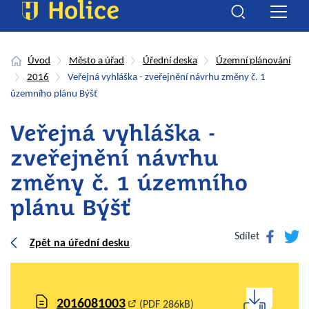
Úvod
Město a úřad
Úřední deska
Územní plánování
2016
Veřejná vyhláška - zveřejnění návrhu změny č. 1
územního plánu Býšť
Veřejná vyhláška -
zveřejnění návrhu
změny č. 1 územního
plánu Býšť
Facebook
Twitte
Sdílet
Zpět na úřední desku
2016081003
(PDF 286kB)