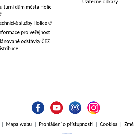
Užitečné odkazy
ulturní dům města Holic
echnické služby Holice
nformace pro veřejnost
lánované odstávky ČEZ
istribuce
e
|
Mapa webu
|
Prohlášení o přístupnosti
|
Cookies
|
Změn