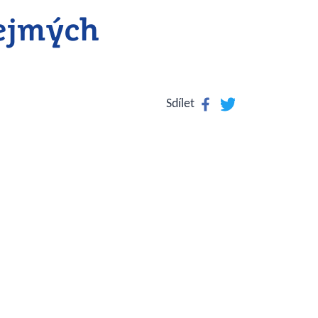
řejmých
Facebook
Twitter
Sdílet