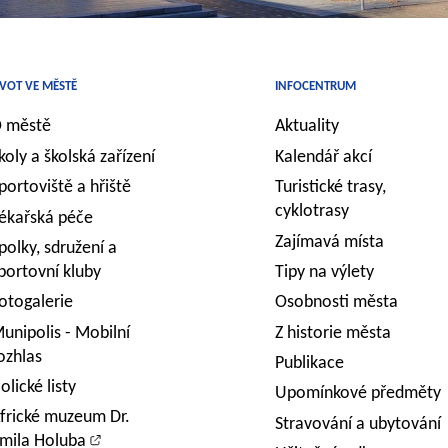
IVOT VE MĚSTĚ
INFOCENTRUM
 městě
Aktuality
koly a školská zařízení
Kalendář akcí
portoviště a hřiště
Turistické trasy,
cyklotrasy
ékařská péče
Zajímavá místa
polky, sdružení a
portovní kluby
Tipy na výlety
otogalerie
Osobnosti města
unipolis - Mobilní
Z historie města
ozhlas
Publikace
olické listy
Upomínkové předměty
frické muzeum Dr.
Stravování a ubytování
mila Holuba