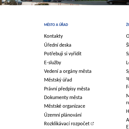
MĚSTO A ÚŘAD
Ž
Kontakty
O
Úřední deska
Š
Potřebuji si vyřídit
S
E-služby
L
Vedení a orgány města
S
s
Městský úřad
F
Právní předpisy města
M
Dokumenty města
r
Městské organizace
H
Územní plánování
A
Rozklikávací rozpočet
E