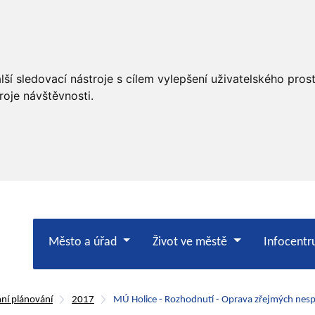
ší sledovací nástroje s cílem vylepšení uživatelského pro
roje návštěvnosti.
Město a úřad
Život ve městě
Infocent
ní plánování
2017
MÚ Holice - Rozhodnutí - Oprava zřejmých nesp