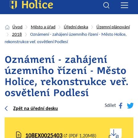
Úvod
Město a úřad
Úřední deska
Územní plánování
2018
Oznámení - zahájení územního řízení - Město Holice,
rekonstrukce veř. osvětlení Podlesí
Oznámení - zahájení
územního řízení - Město
Holice, rekonstrukce veř.
osvětlení Podlesí
Facebook
Twitte
Sdílet
Zpět na úřední desku
108EX0025403
(PDF 1,20MB)