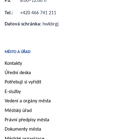
Pá:
8:00–12:00 h
Tel.:
+420 466 741 211
Datová schránka:
hwkbrgj
MĚSTO A ÚŘAD
Kontakty
Úřední deska
Potřebuji si vyřídit
E-služby
Vedení a orgány města
Městský úřad
Právní předpisy města
Dokumenty města
Městské organizace