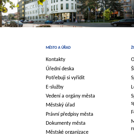
MĚSTO A ÚŘAD
Ž
Kontakty
O
Úřední deska
Š
Potřebuji si vyřídit
S
E-služby
L
Vedení a orgány města
S
s
Městský úřad
F
Právní předpisy města
M
Dokumenty města
r
Městské organizace