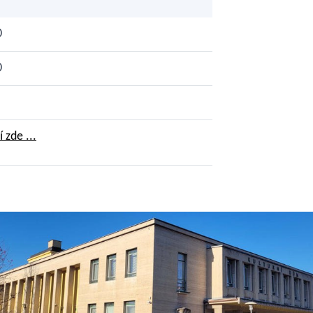
0
0
 zde ...