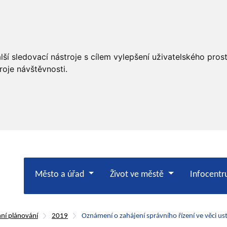
ší sledovací nástroje s cílem vylepšení uživatelského pro
roje návštěvnosti.
Město a úřad
Život ve městě
Infocent
ní plánování
2019
Oznámení o zahájení správního řízení ve věci us