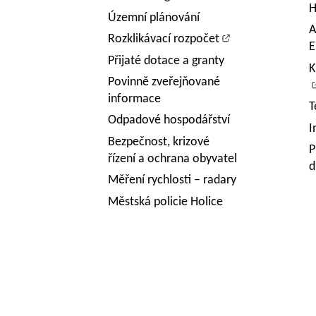
H
Územní plánování
A
Rozklikávací rozpočet
E
Přijaté dotace a granty
K
Povinně zveřejňované
informace
T
Odpadové hospodářství
I
Bezpečnost, krizové
P
řízení a ochrana obyvatel
d
Měření rychlosti – radary
Městská policie Holice