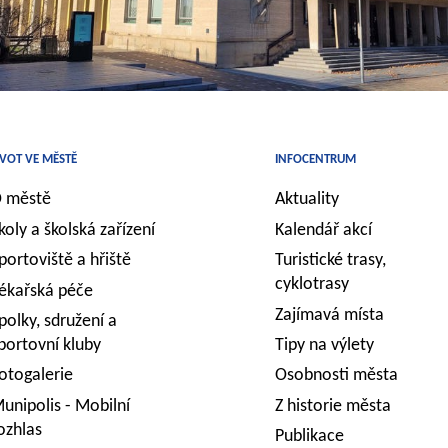
IVOT VE MĚSTĚ
INFOCENTRUM
 městě
Aktuality
koly a školská zařízení
Kalendář akcí
portoviště a hřiště
Turistické trasy,
cyklotrasy
ékařská péče
Zajímavá místa
polky, sdružení a
portovní kluby
Tipy na výlety
otogalerie
Osobnosti města
unipolis - Mobilní
Z historie města
ozhlas
Publikace