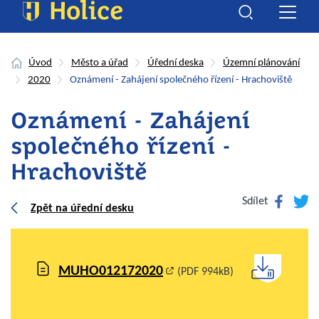
Úvod
Město a úřad
Úřední deska
Územní plánování
2020
Oznámení - Zahájení společného řízení - Hrachoviště
Oznámení - Zahájení
společného řízení -
Hrachoviště
Facebook
Twitte
Sdílet
Zpět na úřední desku
MUHO012172020
(PDF 994kB)