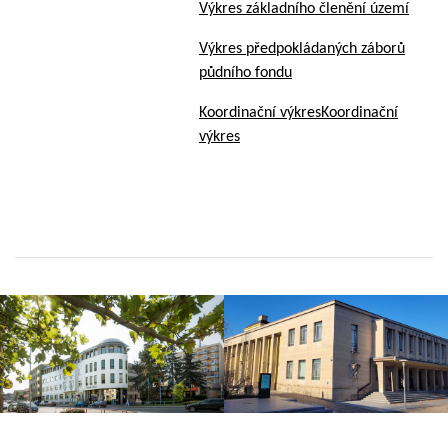
Výkres základního členění území
Výkres předpokládaných záborů
půdního fondu
Koordinační výkresKoordinační
výkres