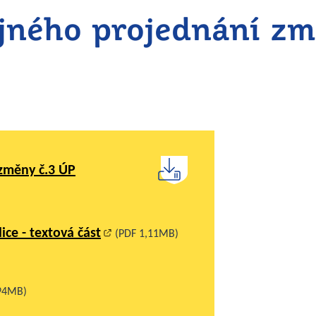
jného projednání zm
změny č.3 ÚP
ce - textová část
(PDF 1,11MB)
,94MB)