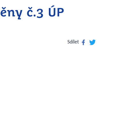
ěny č.3 ÚP
Facebook
Twitter
Sdílet