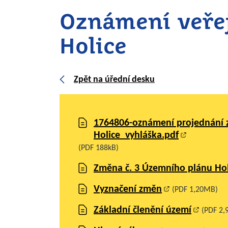
Oznámení veře
Holice
Zpět na úřední desku
1764806-oznámení projednání 
Holice_vyhláška.pdf
(PDF 188kB)
Změna č. 3 Územního plánu Holi
Vyznačení změn
(PDF 1,20MB)
Základní členění území
(PDF 2