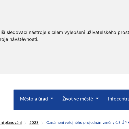
ší sledovací nástroje s cílem vylepšení uživatelského pro
roje návštěvnosti.
Město a úřad
Život ve městě
Infocent
ní plánování
2023
Oznámení veřejného projednání změny č.3 ÚP H