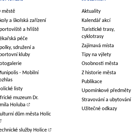
 městě
Aktuality
koly a školská zařízení
Kalendář akcí
portoviště a hřiště
Turistické trasy,
cyklotrasy
ékařská péče
Zajímavá místa
polky, sdružení a
portovní kluby
Tipy na výlety
otogalerie
Osobnosti města
unipolis - Mobilní
Z historie města
ozhlas
Publikace
olické listy
Upomínkové předměty
frické muzeum Dr.
Stravování a ubytování
mila Holuba
Užitečné odkazy
ulturní dům města Holic
echnické služby Holice