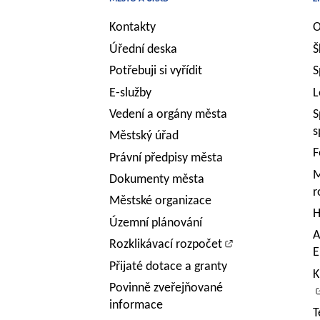
Kontakty
O
Úřední deska
Š
Potřebuji si vyřídit
S
E-služby
L
Vedení a orgány města
S
s
Městský úřad
F
Právní předpisy města
M
Dokumenty města
r
Městské organizace
H
Územní plánování
A
Rozklikávací rozpočet
E
Přijaté dotace a granty
K
Povinně zveřejňované
informace
T