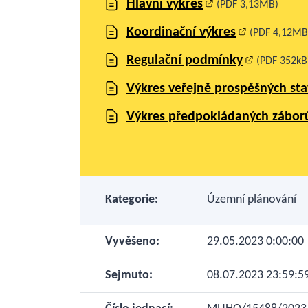
Hlavní výkres
(PDF 3,13MB)
Koordinační výkres
(PDF 4,12MB
Regulační podmínky
(PDF 352kB
Výkres veřejně prospěšných st
Výkres předpokládaných zábor
Kategorie:
Územní plánování
Vyvěšeno:
29.05.2023 0:00:00
Sejmuto:
08.07.2023 23:59:5