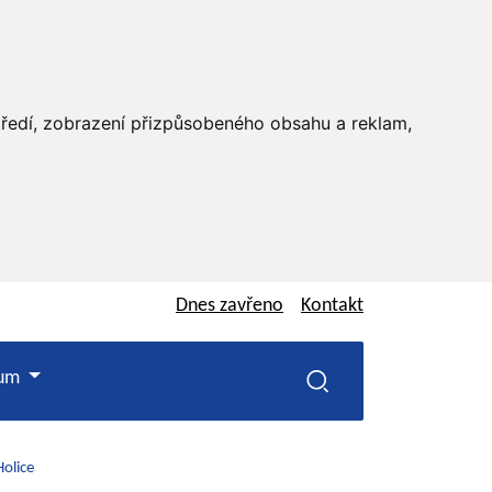
středí, zobrazení přizpůsobeného obsahu a reklam,
Dnes
zavřeno
Kontakt
rum
olice