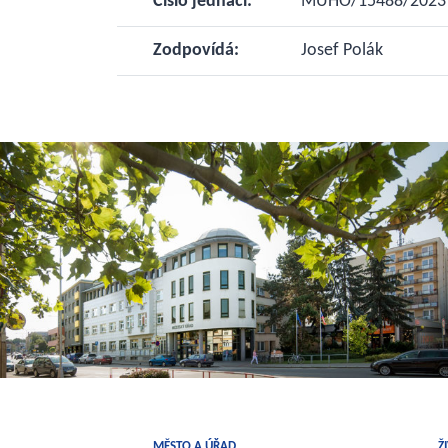
Číslo jednací:
MUHO/15488/2023
Zodpovídá:
Josef Polák
MĚSTO A ÚŘAD
Ž