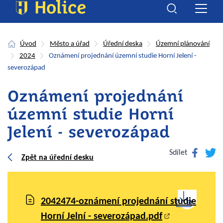
Úvod
Město a úřad
Úřední deska
Územní plánování
2024
Oznámení projednání územní studie Horní Jelení -
severozápad
Oznámení projednání
územní studie Horní
Jelení - severozápad
Facebook
Twitte
Sdílet
Zpět na úřední desku
2042474-oznámení projednání studie
Horní Jelní - severozápad.pdf