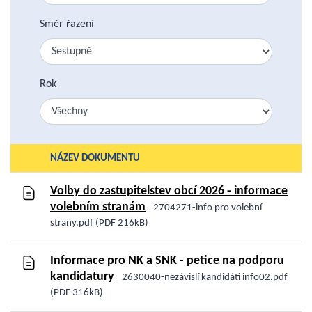
Směr řazení
Rok
NÁZEV DOKUMENTU
Volby do zastupitelstev obcí 2026 - informace
volebním stranám
2704271-info pro volební
strany.pdf (PDF 216kB)
Informace pro NK a SNK - petice na podporu
kandidatury
2630040-nezávislí kandidáti info02.pdf
(PDF 316kB)