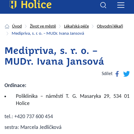
Úvod
Život ve městě
Lékařská péče
Obvodní lékaři
Medipriva, s. r. o. – MUDr. Ivana Jansová
Medipriva, s. r. o. –
MUDr. Ivana Jansová
Facebook
Twitte
Sdílet
Ordinace:
Poliklinika – náměstí T. G. Masaryka 29, 534 01
Holice
tel.: +420 737 600 454
sestra: Marcela Jedličková