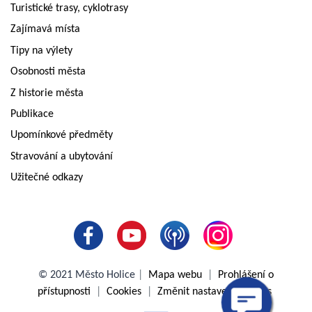
Turistické trasy, cyklotrasy
Zajímavá místa
Tipy na výlety
Osobnosti města
Z historie města
Publikace
Upomínkové předměty
Stravování a ubytování
Užitečné odkazy
© 2021 Město Holice
|
Mapa webu
|
Prohlášení o
přístupnosti
|
Cookies
|
Změnit nastavení cookies