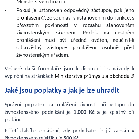
Ministerstvem financí.
Pokud je ustanoven odpovědný zástupce, pak jeho
prohlášení
, že souhlasí s ustanovením do funkce, s
převzetím povinností v rozsahu stanoveném
živnostenským zákonem. Podpis na čestném
prohlášení musí být úředně ověřen, neučinil-li
odpovědný zástupce prohlášení osobně před
živnostenským úřadem.
Veškeré další formuláře jsou k dispozici i s návody k
vyplnění na stránkách
Ministerstva průmyslu a obchodu
Jaké jsou poplatky a jak je lze uhradit
Správní poplatek za ohlášení živnosti při vstupu do
živnostenského podnikání je
1.000 Kč
a je splatný při
podání.
Přijetí dalšího ohlášení, kdy podnikatel je již zapsán v
živnostenském rejstříku je
500 Kč
.