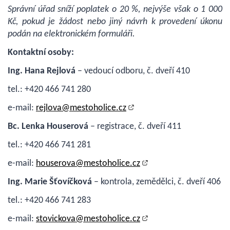
Správní úřad sníží poplatek o 20 %, nejvýše však o 1 000
Kč, pokud je žádost nebo jiný návrh k provedení úkonu
podán na elektronickém formuláři.
Kontaktní osoby:
Ing. Hana Rejlová
– vedoucí odboru, č. dveří 410
tel.: +420 466 741 280
e-mail:
rejlova@mestoholice.cz
Bc. Lenka Houserová
– registrace, č. dveří 411
tel.: +420 466 741 281
e-mail:
houserova@mestoholice.cz
Ing. Marie Šťovíčková
– kontrola, zemědělci, č. dveří 406
tel.: +420 466 741 283
e-mail:
stovickova@mestoholice.cz