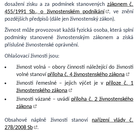
dosažení zisku a za podmínek stanovených
zákonem č.
455/1991 Sb., o živnostenském podnikání
, ve znění
pozdějších předpisů (dále jen živnostenský zákon)
.
Živnost může provozovat každá fyzická osoba, která splní
podmínky stanovené živnostenským zákonem a získá
příslušné živnostenské oprávnění.
Ohlašovací živnosti jsou:
živnost volná – obory činností náležející do živnosti
volné stanoví
příloha č. 4 živnostenského zákona
živnosti řemeslné – jejich výčet je v
příloze č. 1
živnostenského zákona
živnosti vázané – uvádí
příloha č. 2 živnostenského
zákona
Obsahové náplně živností stanoví
nařízení vlády č.
278/2008 Sb
.