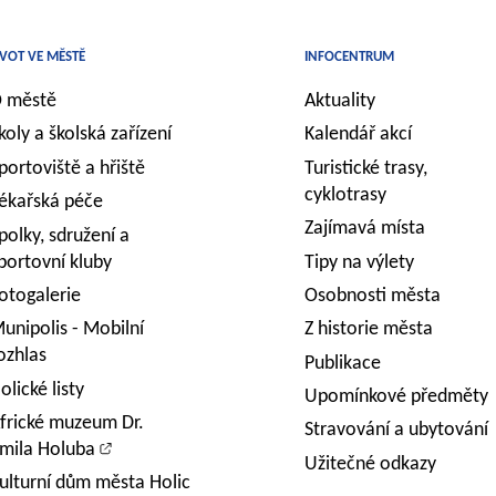
IVOT VE MĚSTĚ
INFOCENTRUM
 městě
Aktuality
koly a školská zařízení
Kalendář akcí
portoviště a hřiště
Turistické trasy,
cyklotrasy
ékařská péče
Zajímavá místa
polky, sdružení a
portovní kluby
Tipy na výlety
otogalerie
Osobnosti města
unipolis - Mobilní
Z historie města
ozhlas
Publikace
olické listy
Upomínkové předměty
frické muzeum Dr.
Stravování a ubytování
mila Holuba
Užitečné odkazy
ulturní dům města Holic