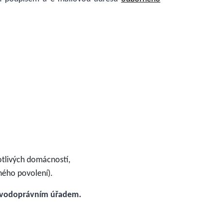
tlivých domácností,
ného povolení).
s vodoprávním úřadem.