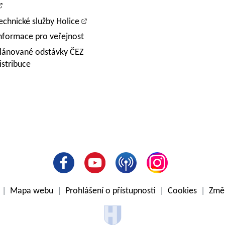
echnické služby Holice
nformace pro veřejnost
lánované odstávky ČEZ
istribuce
e
|
Mapa webu
|
Prohlášení o přístupnosti
|
Cookies
|
Změn