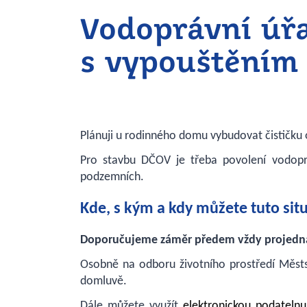
Vodoprávní úřa
s vypouštěním
Plánuji u rodinného domu vybudovat čističk
Pro stavbu DČOV je třeba povolení vodop
podzemních.
Kde, s kým a kdy můžete tuto situ
Doporučujeme záměr předem vždy projedn
Osobně na odboru životního prostředí Městs
domluvě.
Dále můžete využít
elektronickou podatelnu