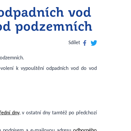
 odpadních vod
od podzemních
Facebook
Twitter
Sdílet
podzemních.
volení k vypouštění odpadních vod do vod
řední dny
, v ostatní dny tamtéž po předchozí
ým podpisem a e-mailovou adresu
odborného