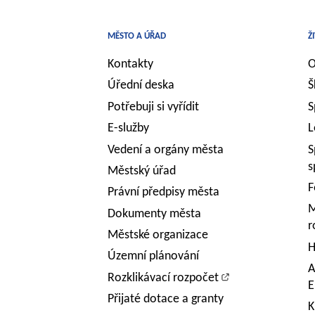
MĚSTO A ÚŘAD
Ž
Kontakty
O
Úřední deska
Š
Potřebuji si vyřídit
S
E-služby
L
Vedení a orgány města
S
s
Městský úřad
F
Právní předpisy města
M
Dokumenty města
r
Městské organizace
H
Územní plánování
A
Rozklikávací rozpočet
E
Přijaté dotace a granty
K