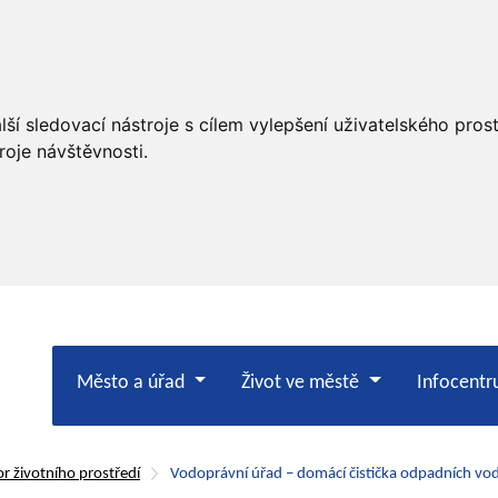
ší sledovací nástroje s cílem vylepšení uživatelského pro
roje návštěvnosti.
Město a úřad
Život ve městě
Infocent
r životního prostředí
Vodoprávní úřad – domácí čistička odpadních v