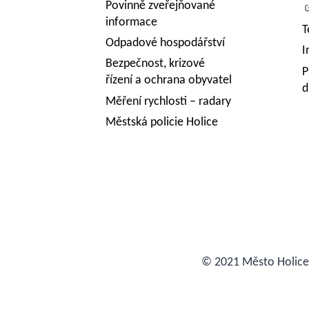
Povinně zveřejňované
informace
T
Odpadové hospodářství
I
Bezpečnost, krizové
P
řízení a ochrana obyvatel
d
Měření rychlosti – radary
Městská policie Holice
© 2021 Město Holic