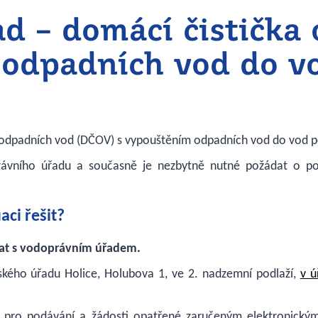
d – domácí čistička
 odpadních vod do v
u odpadních vod (DČOV) s vypouštěním odpadních vod do vod 
rávního úřadu a současně je nezbytně nutné požádat o po
aci řešit?
at s vodoprávním úřadem.
kého úřadu Holice, Holubova 1, ve 2. nadzemní podlaží,
v ú
pro podávání a žádosti opatřené zaručeným elektronick