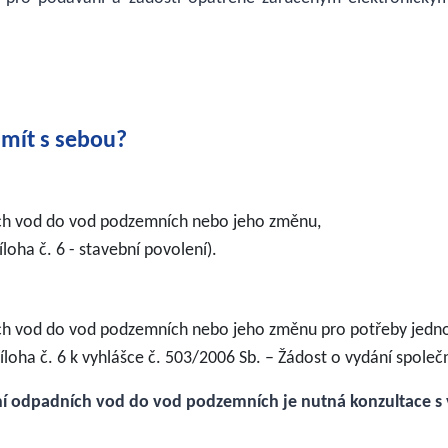
 mít s sebou
?
ích vod do vod podzemních nebo jeho změnu,
loha č. 6 - stavební povolení).
ch vod do vod podzemních nebo jeho změnu pro potřeby jedno
loha č. 6 k vyhlášce č. 503/2006 Sb. – Žádost o vydání společ
ění odpadních vod do vod podzemních je nutná konzultace 