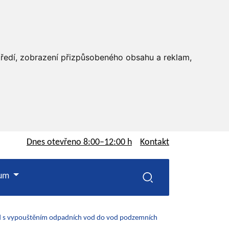
středí, zobrazení přizpůsobeného obsahu a reklam,
Dnes otevřeno
8:00–12:00 h
Kontakt
rum
od s vypouštěním odpadních vod do vod podzemních