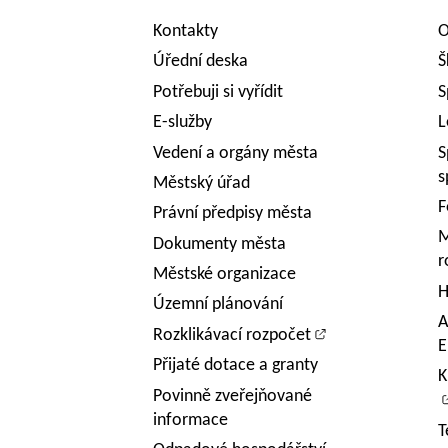
Kontakty
O
Úřední deska
Š
Potřebuji si vyřídit
S
E-služby
L
Vedení a orgány města
S
s
Městský úřad
F
Právní předpisy města
M
Dokumenty města
r
Městské organizace
H
Územní plánování
A
Rozklikávací rozpočet
E
Přijaté dotace a granty
K
Povinně zveřejňované
informace
T