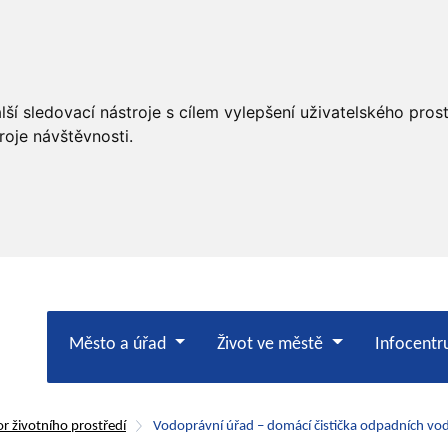
ší sledovací nástroje s cílem vylepšení uživatelského pro
roje návštěvnosti.
Město a úřad
Život ve městě
Infocent
r životního prostředí
Vodoprávní úřad – domácí čistička odpadních v