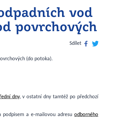
 odpadních vod
od povrchových
Facebook
Twitter
Sdílet
povrchových (do potoka).
řední dny
, v ostatní dny tamtéž po předchozí
ým podpisem a e-mailovou adresu
odborného