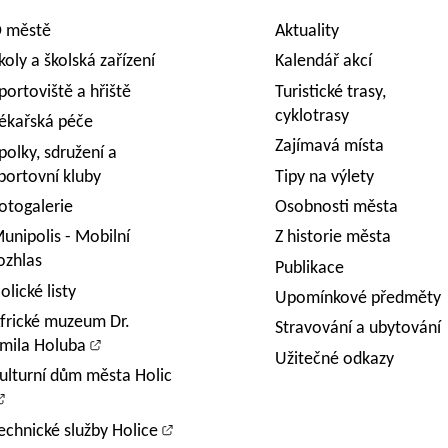
 městě
Aktuality
koly a školská zařízení
Kalendář akcí
portoviště a hřiště
Turistické trasy,
cyklotrasy
ékařská péče
Zajímavá místa
polky, sdružení a
portovní kluby
Tipy na výlety
otogalerie
Osobnosti města
unipolis - Mobilní
Z historie města
ozhlas
Publikace
olické listy
Upomínkové předměty
frické muzeum Dr.
Stravování a ubytování
mila Holuba
Užitečné odkazy
ulturní dům města Holic
echnické služby Holice