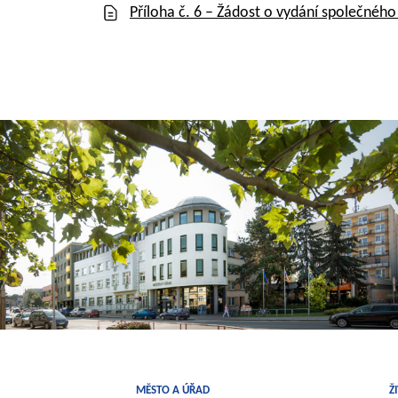
Příloha č. 6 – Žádost o vydání společnéh
MĚSTO A ÚŘAD
Ž