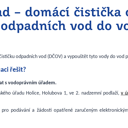
d – domácí čistička
 odpadních vod do v
ističku odpadních vod (DČOV) a vypouštět tyto vody do vod 
aci řešit?
at s vodoprávním úřadem.
kého úřadu Holice, Holubova 1, ve 2. nadzemní podlaží,
v ú
pro podávání a žádosti opatřené zaručeným elektronick