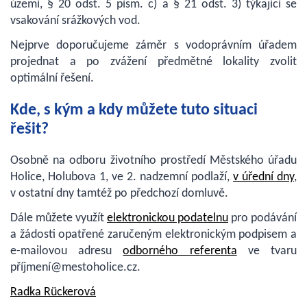
území, § 20 odst. 5 písm. c) a § 21 odst. 3) týkající se
vsakování srážkových vod.
Nejprve doporučujeme záměr s vodoprávním úřadem
projednat a po zvážení předmětné lokality zvolit
optimální řešení.
Kde, s kým a kdy můžete tuto situaci
řešit?
Osobně na odboru životního prostředí Městského úřadu
Holice, Holubova 1, ve 2. nadzemní podlaží,
v úřední dny
,
v ostatní dny tamtéž po předchozí domluvě.
Dále můžete využít
elektronickou podatelnu
pro podávání
a žádosti opatřené zaručeným elektronickým podpisem a
e-mailovou adresu
odborného referenta
ve tvaru
příjmení@mestoholice.cz.
Radka Rückerová