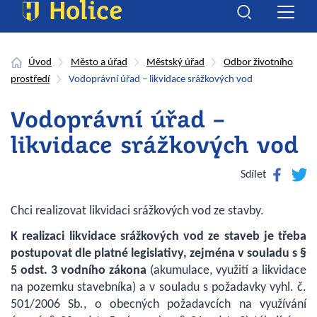
Úvod
Město a úřad
Městský úřad
Odbor životního
prostředí
Vodoprávní úřad – likvidace srážkových vod
Vodoprávní úřad –
likvidace srážkových vod
Facebook
Twitte
Sdílet
Chci realizovat likvidaci srážkových vod ze stavby.
K realizaci likvidace srážkových vod ze staveb je třeba
postupovat dle platné legislativy, zejména v souladu s §
5 odst. 3 vodního zákona
(akumulace, využití a likvidace
na pozemku stavebníka) a v souladu s požadavky vyhl. č.
501/2006 Sb., o obecných požadavcích na využívání