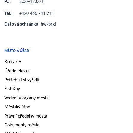
Pá:
8:00–12:00 h
Tel.:
+420 466 741 211
Datová schránka:
hwkbrgj
MĚSTO A ÚŘAD
Kontakty
Úřední deska
Potřebuji si vyřídit
E-služby
Vedení a orgány města
Městský úřad
Právní předpisy města
Dokumenty města