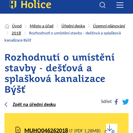
Úvod
Město a úřad
Úřední deska
Územní plánování
2018
Rozhodnutí o umístění stavby - dešťová a splašková
kanalizace Býšť
Rozhodnutí o umístění
stavby - dešťová a
splašková kanalizace
Býšť
Facebook
Twitte
Sdílet
Zpět na úřední desku
MUHO046262018
(PDF 1,28MB)