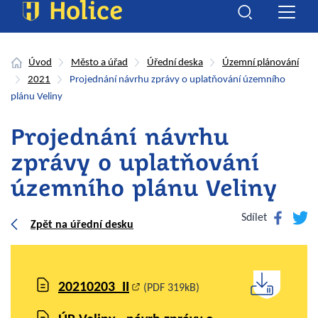
Úvod
Město a úřad
Úřední deska
Územní plánování
2021
Projednání návrhu zprávy o uplatňování územního
plánu Veliny
Projednání návrhu
zprávy o uplatňování
územního plánu Veliny
Facebook
Twitte
Sdílet
Zpět na úřední desku
20210203_II
(PDF 319kB)