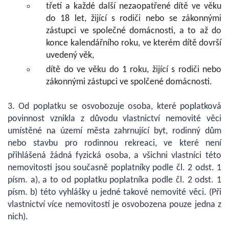
třetí a každé další nezaopatřené dítě ve věku
do 18 let, žijící s rodiči nebo se zákonnými
zástupci ve společné domácnosti, a to až do
konce kalendářního roku, ve kterém dítě dovrší
uvedený věk,
dítě do ve věku do 1 roku, žijící s rodiči nebo
zákonnými zástupci ve spolčené domácnosti.
3. Od poplatku se osvobozuje osoba, které poplatková
povinnost vznikla z důvodu vlastnictví nemovité věci
umístěné na území města zahrnující byt, rodinný dům
nebo stavbu pro rodinnou rekreaci, ve které není
přihlášená žádná fyzická osoba, a všichni vlastníci této
nemovitosti jsou současně poplatníky podle čl. 2 odst. 1
písm. a), a to od poplatku poplatníka podle čl. 2 odst. 1
písm. b) této vyhlášky u jedné takové nemovité věci. (Při
vlastnictví více nemovitostí je osvobozena pouze jedna z
nich).