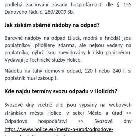
podléhá zachování zásady hospodárnosti dle § 155
Daňového řádu č. 280/2009 Sb.
Jak získám sběrné nádoby na odpad?
Barevné nádoby na odpad (žlutá, modrá a hnědá) jsou
poplatníkovi přiděleny zdarma, ale nejsou vedeny na
poplatníka, nýbrž jsou zaevidovány k číslu popisnému.
Vydávají je Technické služby Holice.
Nádobu na tuhý domovní odpad, 120 l nebo 240 l, si
poplatník musí zakoupit.
Kde najdu termíny svozu odpadu v Holicích?
Svozové dny včetně ulic jsou vypsány na webových
stránkách města Holice, v sekci Město a úřad >>
Odpadové hospodářství >> Svozové dny
https://www.holice.eu/mesto-a-urad/odpadove-