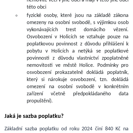
nemovité věci v jiné obci a mají v této jiné obci
této obci
fyzické osoby, které jsou na základě zákona
omezeny na osobní svobodě, s výjimkou osob
vykonávajících trest domácího vězení.
Osvobození v Holicích se vztahuje pouze na
poplatkovou povinnost z důvodu přihlášení k
pobytu v Holicích a netýká se poplatkové
povinnosti z důvodu vlastnictví zpoplatněné
nemovitosti ve městě Holice. Podmínky pro
osvobození prokazatelně dokládá poplatník,
který si nárokuje osvobození, tzn. dokládá
omezení na osobní svobodě v konkrétním
zařízení včetně předpokládaného data
propuštění).
Jaká je sazba poplatku?
Základní sazba poplatku od roku 2024 činí 840 Kč na