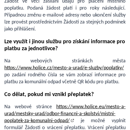
Žádost ve věci zasílání údajů pro placení místního
poplatku. Podaná žádost platí i pro roky následující.
Případnou změnu e-mailové adresy nebo ukončení služby
lze provést prostřednictvím Žádosti za stejných podmínek
jako přihlášení.
Lze využít i jinou službu pro získání informace pro
platbu za jednotlivce?
Na webových stránkách města
https://www.holice.cz/mesto-a-urad/e-sluzby/poplatky/
po zadání rodného čísla se vám zobrazí informace pro
platbu za komunální odpad včetně QR kódu pro platbu.
Co dělat, pokud mi vznikl přeplatek?
Na webové stránce
https://www.holice.eu/mesto-a-
urad/mestsky-urad/odbor-financni-a-skolstvi/mistni-
poplatek-za-komunalni-odpad/
je možné vyplnit
formulář Žádosti o vrácení přeplatku. Vrácení přeplatku