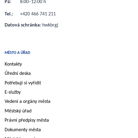
Pá:
8:00–12:00 h
Tel.:
+420 466 741 211
Datová schránka:
hwkbrgj
MĚSTO A ÚŘAD
Kontakty
Úřední deska
Potřebuji si vyřídit
E-služby
Vedení a orgány města
Městský úřad
Právní předpisy města
Dokumenty města